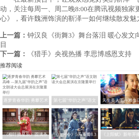
动，关注每周一、周二晚8:00在腾讯视频独
心》，看许魏洲饰演的靳泽一如何继续散发魅
上一篇：
钟汉良《街舞3》舞台落泪 暖心发文
目
下一篇：
《猎手》央视热播 李思博感恩支持
推荐阅读
逐梦青春华韵 勇攀艺术
第七届“华韵之声”语文
天生美人王一雅生
高峰 —第九届“华韵之
朗读大会总展演在京隆
常驻明星头版
声”语文朗读大会总展演
重举行
在京隆重举行
《柳叶摘星辰》圆满杀
《山河令》5天豆瓣8.3
《上阳赋》新年开播