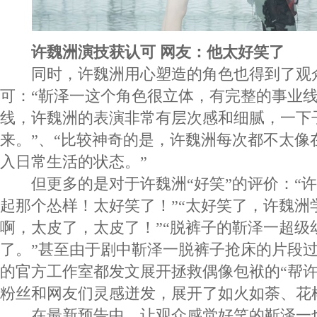
许魏洲演技获认可 网友：他太好笑了
同时，许魏洲用心塑造的角色也得到了观
可：“靳泽一这个角色很立体，有完整的事业
线，许魏洲的表演非常有层次感和细腻，一下
来。”、“比较神奇的是，许魏洲每次都不太像
入日常生活的状态。”
但更多的是对于许魏洲“好笑”的评价：“许
起那个怂样！太好笑了！”“太好笑了，许魏洲
啊，太皮了，太皮了！”“脱裤子的靳泽一超级
了。”甚至由于剧中靳泽一脱裤子抢床的片段
的官方工作室都发文展开拯救偶像包袱的“帮许
粉丝和网友们灵感迸发，展开了如火如荼、花
在最新预告中，让观众感觉好笑的靳泽一