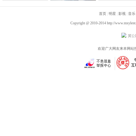
青 程梓优雅高冷名媛身
分 新派系艺人龚俊刷新
端端实力诠释演技
份上线
题材记录
首页
|
明星
|
影视
|
音乐
Copyright @ 2010-2014
http://www.mxylent
冀公网
欢迎广大网友来本网站