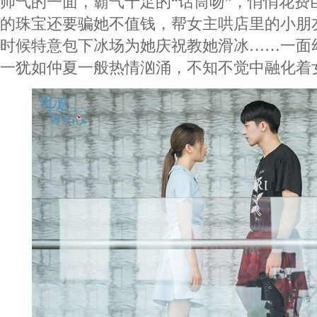
帅气的一面，霸气十足的“话筒吻”，悄悄花费
的珠宝还要骗她不值钱，帮女主哄店里的小朋
时候特意包下冰场为她庆祝教她滑冰……一面
一犹如仲夏一般热情汹涌，不知不觉中融化着