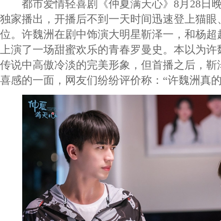
都市爱情轻喜剧《仲夏满天心》8月28日晚
独家播出，开播后不到一天时间迅速登上猫眼
位。许魏洲在剧中饰演大明星靳泽一，和杨超
上演了一场甜蜜欢乐的青春罗曼史。本以为许
传说中高傲冷淡的完美形象，但首播之后，靳
喜感的一面，网友们纷纷评价称：“许魏洲真的