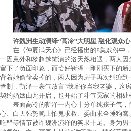
许魏洲生动演绎“高冷”大明星 融化观众心
在《仲夏满天心》已经播出的8集戏份中，
一因意外和杨超越饰演的洛天然相遇，两人因
留下了负面印象，而恰好靳泽一刚刚买下的新
背着她偷偷卖掉的，两人因为房子再次纠缠到
管制，靳泽一豪气放言“我雇你当我老婆，这房
契约婚姻由此开启，也开始了斗气冤家的相处
表面高冷的靳泽一内心十分单纯孩子气，
心、白天强势晚上怕鬼求救、委曲求全睡狗窝
吃醋等情节被许魏洲演绎的笑果十足。身为男